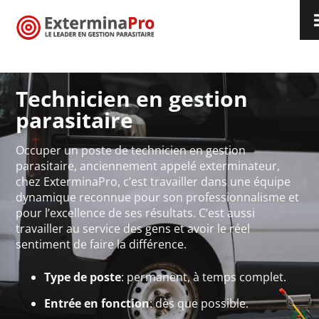
Technicien en gestion
parasitaire
Occuper un poste de technicien en gestion
parasitaire, anciennement appelé exterminateur,
chez ExterminaPro, c
’
est travailler dans une équipe
dynamique reconnue pour son professionnalisme et
pour l
’
excellence de ses résultats. C’est aussi
travailler au service des gens et avoir le réel
sentiment de faire la différence.
Type de poste
: permanent, à temps complet.
Entrée en fonction
: dès que possible.