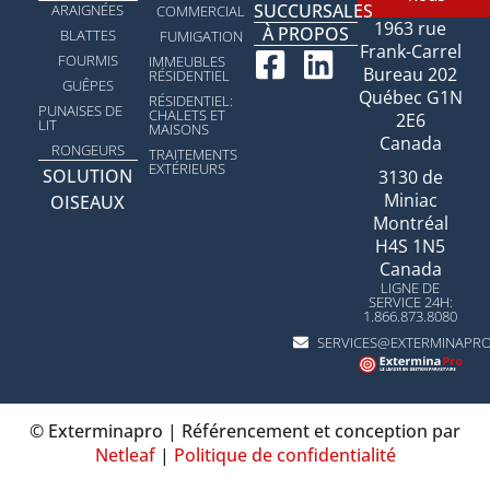
SUCCURSALES
ARAIGNÉES
COMMERCIAL
1963 rue
À PROPOS
BLATTES
FUMIGATION
Frank-Carrel
FOURMIS
IMMEUBLES
Bureau 202
RÉSIDENTIEL
GUÊPES
Québec G1N
RÉSIDENTIEL:
PUNAISES DE
CHALETS ET
2E6
LIT
MAISONS
Canada
RONGEURS
TRAITEMENTS
EXTÉRIEURS
SOLUTION
3130 de
Miniac
OISEAUX
Montréal
H4S 1N5
Canada
LIGNE DE
SERVICE 24H:
1.866.873.8080
SERVICES@EXTERMINAPR
© Exterminapro |
Référencement et conception par
Netleaf
|
Politique de confidentialité