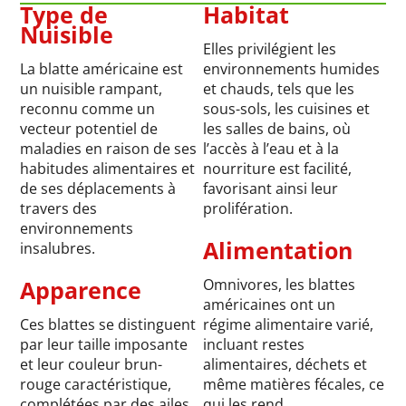
Type de
Habitat
Nuisible
Elles privilégient les
La blatte américaine est
environnements humides
un nuisible rampant,
et chauds, tels que les
reconnu comme un
sous-sols, les cuisines et
vecteur potentiel de
les salles de bains, où
maladies en raison de ses
l’accès à l’eau et à la
habitudes alimentaires et
nourriture est facilité,
de ses déplacements à
favorisant ainsi leur
travers des
prolifération.
environnements
Alimentation
insalubres.
Apparence
Omnivores, les blattes
américaines ont un
Ces blattes se distinguent
régime alimentaire varié,
par leur taille imposante
incluant restes
et leur couleur brun-
alimentaires, déchets et
rouge caractéristique,
même matières fécales, ce
complétées par des ailes
qui les rend