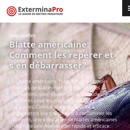
Coquerelles
Blatte américaine:
Comment les repérer et
s'en débarrasser?
La blatte américaine, l’une des plus grandes
espèces de blattes rencontrées dans les
habitations, peut causer des inquiétudes
majeures pour les propriétaires et les
locataires. Connue pour sa capacité à
transmettre des maladies et à contaminer les
aliments, une infestation de blattes américaines
nécessite une intervention rapide et efficace.