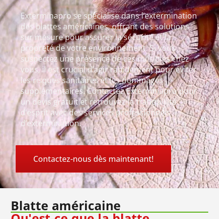
Exterminapro se spécialise dans l’extermination
des blattes américaines, offrant des solutions
sur mesure pour assurer la sécurité et la
propreté de votre environnement. Si vous
suspectez une présence de ces nuisibles chez
vous, il est crucial d’agir rapidement pour éviter
les risques sanitaires et les dommages
supplémentaires. Contactez Exterminapro pour
un devis gratuit et retrouvez la tranquillité
d’esprit avec des services professionnels
d’extermination.
Contactez-nous dès maintenant!
Blatte américaine
Qu'est-ce que la blatte