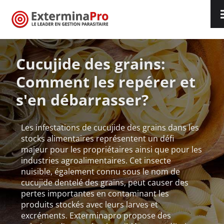
Cucujide des grains:
Comment les repérer et
s'en débarrasser?
Les infestations de cucujide des grains dans les
stocks alimentaires représentent un défi
majeur pour les propriétaires ainsi que pour les
industries agroalimentaires. Cet insecte
nuisible, également connu sous le nom de
cucujide dentelé des grains, peut causer des
pertes importantes en contaminant les
produits stockés avec leurs larves et
excréments. Exterminapro propose des