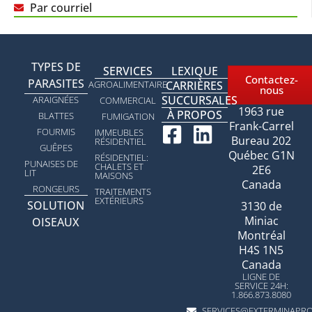
Par courriel
TYPES DE
SERVICES
LEXIQUE
Contactez-
PARASITES
AGROALIMENTAIRE
CARRIÈRES
nous
SUCCURSALES
ARAIGNÉES
COMMERCIAL
1963 rue
À PROPOS
BLATTES
FUMIGATION
Frank-Carrel
FOURMIS
IMMEUBLES
Bureau 202
RÉSIDENTIEL
GUÊPES
Québec G1N
RÉSIDENTIEL:
PUNAISES DE
CHALETS ET
2E6
LIT
MAISONS
Canada
RONGEURS
TRAITEMENTS
EXTÉRIEURS
SOLUTION
3130 de
Miniac
OISEAUX
Montréal
H4S 1N5
Canada
LIGNE DE
SERVICE 24H:
1.866.873.8080
SERVICES@EXTERMINAPR