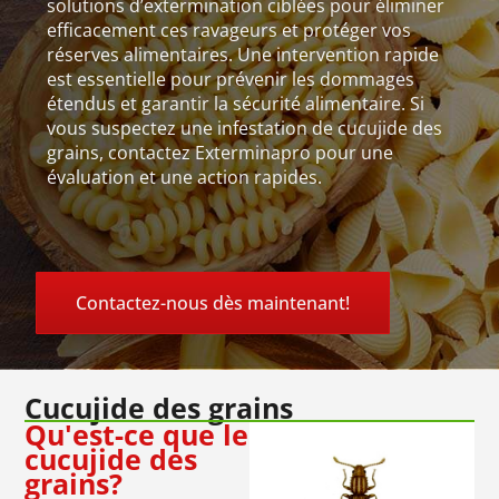
solutions d’extermination ciblées pour éliminer
efficacement ces ravageurs et protéger vos
réserves alimentaires. Une intervention rapide
est essentielle pour prévenir les dommages
étendus et garantir la sécurité alimentaire. Si
vous suspectez une infestation de cucujide des
grains, contactez Exterminapro pour une
évaluation et une action rapides.
Contactez-nous dès maintenant!
Cucujide des grains
Qu'est-ce que le
cucujide des
grains?