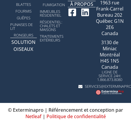
1963 rue
À PROPOS
BLATTES
FUMIGATION
Frank-Carrel
FOURMIS
IMMEUBLES
Bureau 202
RÉSIDENTIEL
GUÊPES
Québec G1N
RÉSIDENTIEL:
PUNAISES DE
CHALETS ET
2E6
LIT
MAISONS
Canada
RONGEURS
TRAITEMENTS
EXTÉRIEURS
SOLUTION
3130 de
Miniac
OISEAUX
Montréal
H4S 1N5
Canada
LIGNE DE
SERVICE 24H:
1.866.873.8080
SERVICES@EXTERMINAPR
© Exterminapro |
Référencement et conception par
Netleaf
|
Politique de confidentialité