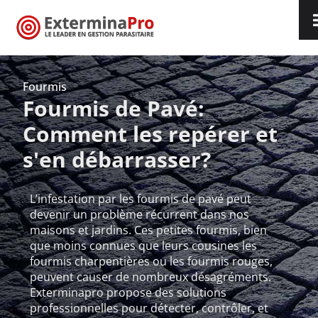
Fourmis
Fourmis de Pavé:
Comment les repérer et
s'en débarrasser?
L’infestation par les fourmis de pavé peut
devenir un problème récurrent dans nos
maisons et jardins. Ces petites fourmis, bien
que moins connues que leurs cousines les
fourmis charpentières ou les fourmis rouges,
peuvent causer de nombreux désagréments.
Exterminapro propose des solutions
professionnelles pour détecter, contrôler, et